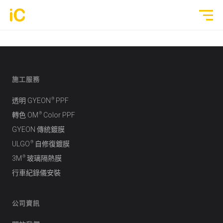
鍍膜塗層
施工服務
GYEON 傳統鍍膜塗層
全部作品
®
透明 GYEON
PPF
ULGO® Black Infinity™ 自修復鍍膜
®
轉色 OM
Color PPF
透明 PPF
GYEON 傳統鍍膜
PPF 車漆保護膜
轉色 Color PPF
®
ULGO
自修復鍍膜
透明 GYEON® PPF
®
3M
玻璃隔熱膜
鍍膜 Coating
轉色 OM® Individual Color PPF
行車紀錄儀安裝
玻璃隔熱膜
公司資訊
3M® Crystalline™ 玻璃隔熱膜