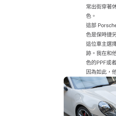
常出街穿著
色。
這部 Porsc
色是保時捷另一
這位車主選擇
跡。我在和
色的PPF或
因為如此，他決