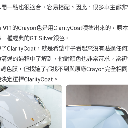
休閒一點也很適合，容易搭配。因此，很多車主都非
he 911的Crayon色是用ClarityCoat噴塗出來的
種經典的GT Silver銀色。
了ClarityCoat，就是希望車子看起來沒有貼過任
他溝通的過程中了解到，他對顏色也非常苛求。當初
者轉色膜，但找遍了都找不到與原廠Crayon完全相
定選擇ClarityCoat。