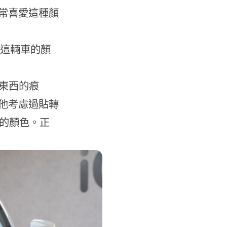
常喜愛這種顏
，原本這輛車的顏
何東西的痕
他考慮過貼轉
同的顏色。正