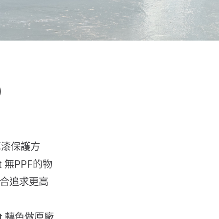
)
車漆保護方
t 無PPF的物
適合追求更高
Coat 轉色做原廠