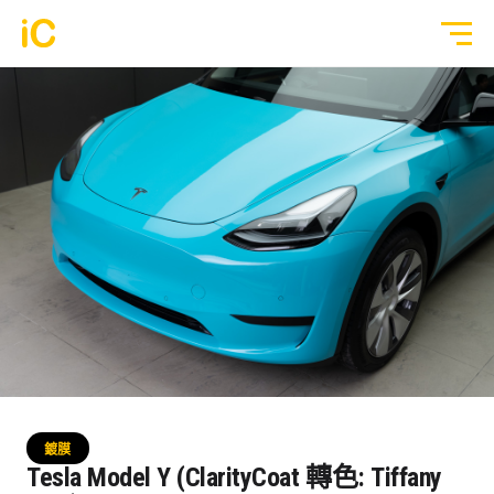
鍍膜塗層
GYEON 傳統鍍膜塗層
全部作品
ULGO® Black Infinity™ 自修復鍍膜
透明 PPF
PPF 車漆保護膜
轉色 Color PPF
透明 GYEON® PPF
鍍膜 Coating
轉色 OM® Individual Color PPF
玻璃隔熱膜
鍍膜
3M® Crystalline™ 玻璃隔熱膜
Tesla Model Y (ClarityCoat 轉色: Tiffany