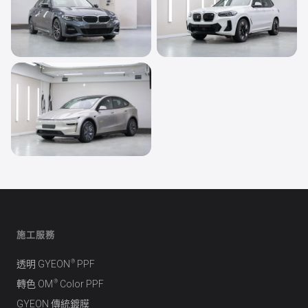
鍍膜
鍍膜
BMW THE 3
BMW iX3 (M Sport
Edition)
鍍膜
Tesla Model Y L
施工服務
®
透明 GYEON
PPF
®
轉色 OM
Color PPF
GYEON 傳統鍍膜