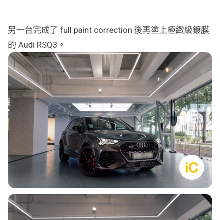
行車紀錄儀
行車紀錄儀安裝
另一台完成了 full paint correction 後再塗上極緻級鍍膜
的 Audi RSQ3。
為您推薦
車漆保護方案建議