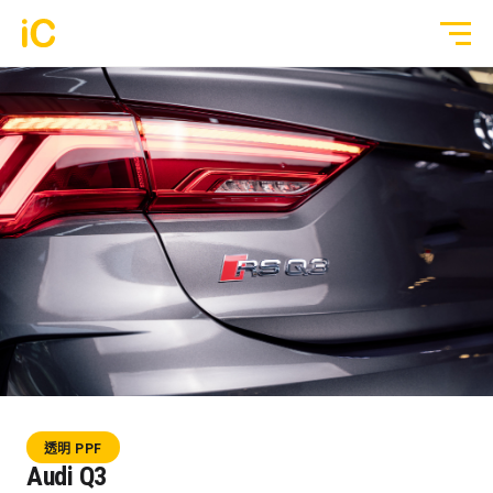
鍍膜塗層
GYEON 傳統鍍膜塗層
全部作品
ULGO® Black Infinity™ 自修復鍍膜
透明 PPF
PPF 車漆保護膜
轉色 Color PPF
透明 GYEON® PPF
鍍膜 Coating
轉色 OM® Individual Color PPF
玻璃隔熱膜
透明 PPF
3M® Crystalline™ 玻璃隔熱膜
Audi Q3