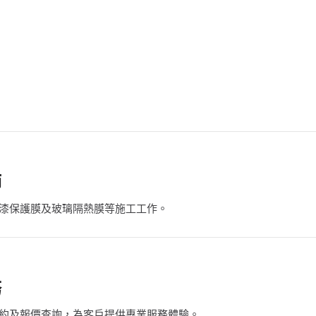
師
 車漆保護膜及玻璃隔熱膜等施工工作。
務
約及報價查詢，為客戶提供專業服務體驗。