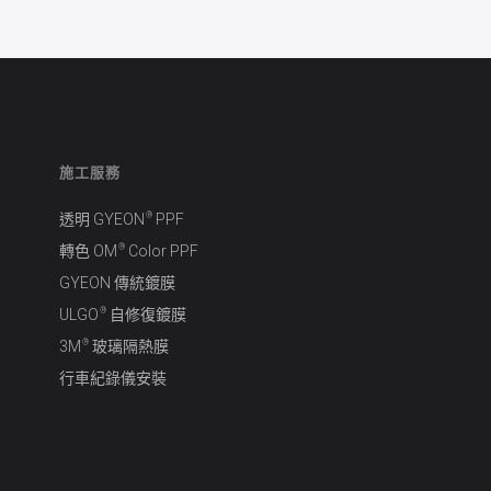
施工服務
®
透明 GYEON
PPF
®
轉色 OM
Color PPF
GYEON 傳統鍍膜
®
ULGO
自修復鍍膜
®
3M
玻璃隔熱膜
行車紀錄儀安裝