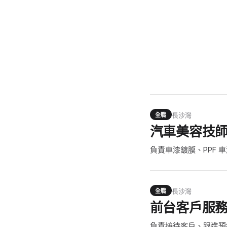
長沙灣
全職
汽車美容技
負責車漆鍍膜、PPF
長沙灣
全職
前台客戶服
負責接待客戶、跟進預