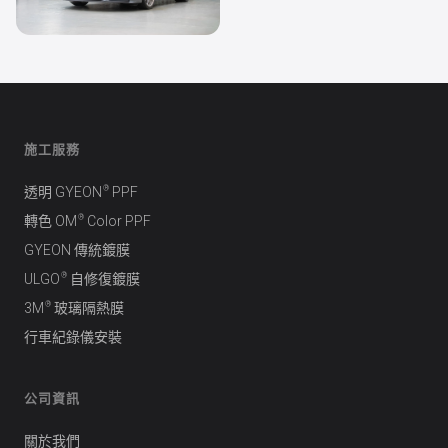
透明 PPF
Porsche 911
施工服務
®
透明 GYEON
PPF
®
轉色 OM
Color PPF
GYEON 傳統鍍膜
®
ULGO
自修復鍍膜
®
3M
玻璃隔熱膜
行車紀錄儀安裝
公司資訊
關於我們