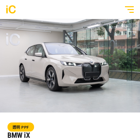
鍍膜塗層
GYEON 傳統鍍膜塗層
全部作品
ULGO® Black Infinity™ 自修復鍍膜
透明 PPF
PPF 車漆保護膜
轉色 Color PPF
透明 GYEON® PPF
鍍膜 Coating
轉色 OM® Individual Color PPF
玻璃隔熱膜
透明 PPF
3M® Crystalline™ 玻璃隔熱膜
BMW iX