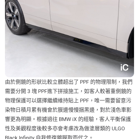
由於側鏡的形狀比較立體超出了 PPF 的物理限制，我們
需要分開 3 塊 PPF進下拼接施工，如客人較著重側鏡的
物理保護可以選擇繼續維持貼上 PPF，唯一需要留意污
染物日積月累有機會於膜邊慢慢捆黑邊，對於淺色車影
響更為明顯。根據過往 BMW iX 的經驗，客人平衡保護
性及美觀程度後較多亦會考慮改為做塗層類的 ULGO
Black Infinity 自我修復鍍膜取而代之。