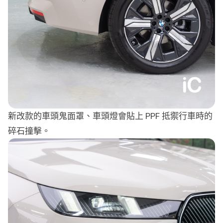
新改款的車頭鬼面罩、車頭燈會貼上 PPF 抵禦行車時的
碎石撞擊。