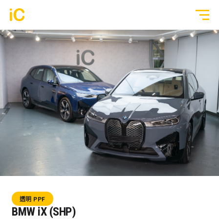
鍍膜塗層
GYEON 傳統鍍膜塗層
全部作品
ULGO® Black Infinity™ 自修復鍍膜
透明 PPF
PPF 車漆保護膜
轉色 Color PPF
透明 GYEON® PPF
鍍膜 Coating
轉色 OM® Individual Color PPF
玻璃隔熱膜
透明 PPF
3M® Crystalline™ 玻璃隔熱膜
BMW iX (SHP)