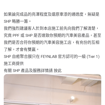
行車紀錄儀
行車紀錄儀安裝
如果論完成品的亮澤程度及還原車漆的通透度，無疑是
SHP 略勝一籌。
為您推薦
我們強烈建議客人於到本店施工前先向我們了解清楚，
車漆保護方案建議
究竟 PPF 或 SHP 是否達致你預期的汽車美容產品，甚至
我們是否合符你預期的汽車美容施工店，有充份的互相
了解，才會有雙贏。
SHP 自癒聚合膜只在 FEYNLAB 官方認可的一級 (Tier 1)
施工商提供
有關 SHP 產品及服務詳情請 按此