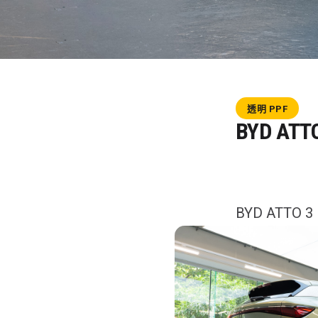
透明 PPF
BYD ATT
BYD ATT