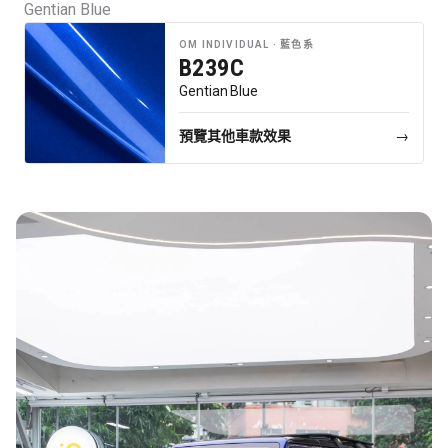
Gentian Blue
行車紀錄儀
OM INDIVIDUAL ·
藍色系
行車紀錄儀安裝
B239C
Gentian Blue
為您推薦
車漆保護方案建議
預覽其他車款效果
→