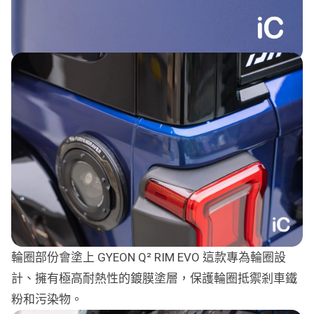
輪圈部份會塗上 GYEON Q² RIM EVO 這款專為輪圈設
計、擁有極高耐熱性的鍍膜塗層，保護輪圈抵禦剎車鐵
粉和污染物。