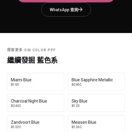
WhatsApp 查詢
探索更多 OM COLOR PPF
繼續發掘
藍色系
Miami Blue
Blue Sapphire Metallic
B16S
B240C
Charcoal Night Blue
Sky Blue
B244C
B12S
Zandvoort Blue
Meissen Blue
B132C
B136C