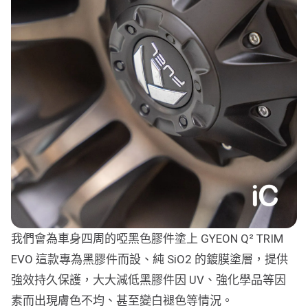
我們會為車身四周的啞黑色膠件塗上 GYEON Q² TRIM
EVO 這款專為黑膠件而設、純 SiO2 的鍍膜塗層，提供
強效持久保護，大大減低黑膠件因 UV、強化學品等因
素而出現膚色不均、甚至變白褪色等情況。