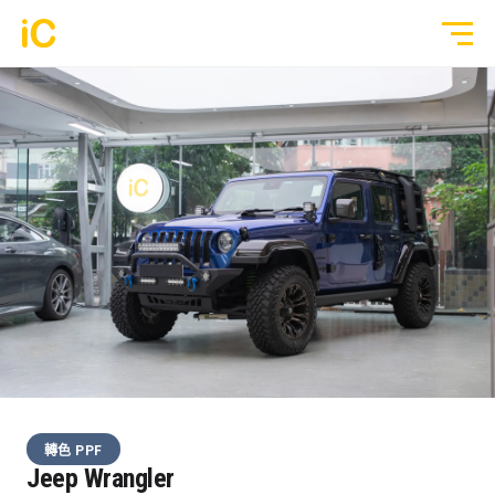
鍍膜塗層
GYEON 傳統鍍膜塗層
全部作品
ULGO® Black Infinity™ 自修復鍍膜
透明 PPF
PPF 車漆保護膜
轉色 Color PPF
透明 GYEON® PPF
鍍膜 Coating
轉色 OM® Individual Color PPF
玻璃隔熱膜
轉色 PPF
3M® Crystalline™ 玻璃隔熱膜
Jeep Wrangler