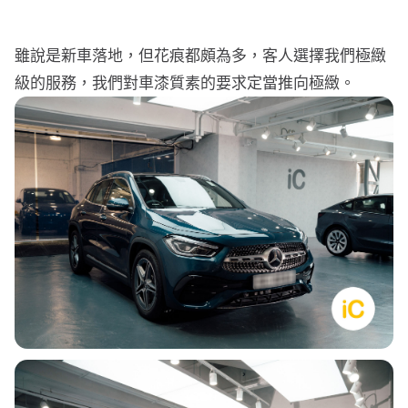
行車紀錄儀
行車紀錄儀安裝
雖說是新車落地，但花痕都頗為多，客人選擇我們極緻
級的服務，我們對車漆質素的要求定當推向極緻。
為您推薦
車漆保護方案建議