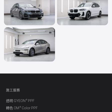
鍍膜
鍍膜
BMW THE 3
BMW iX3 (M Sport
Edition)
鍍膜
Tesla Model Y L
施工服務
®
透明 GYEON
PPF
®
轉色 OM
Color PPF