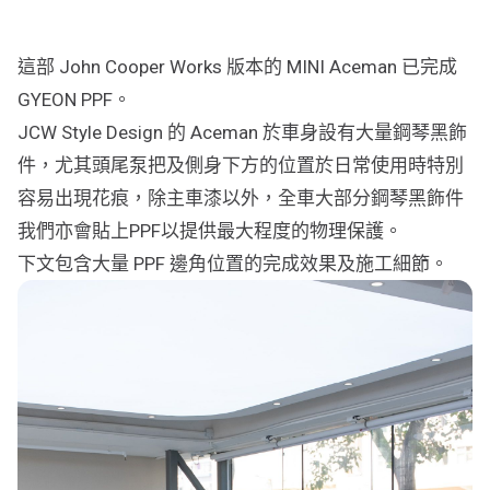
行車紀錄儀
行車紀錄儀安裝
這部 John Cooper Works 版本的 MINI Aceman 已完成
GYEON PPF。
為您推薦
JCW Style Design 的 Aceman 於車身設有大量鋼琴黑飾
車漆保護方案建議
件，尤其頭尾泵把及側身下方的位置於日常使用時特別
容易出現花痕，除主車漆以外，全車大部分鋼琴黑飾件
我們亦會貼上PPF以提供最大程度的物理保護。
下文包含大量 PPF 邊角位置的完成效果及施工細節。