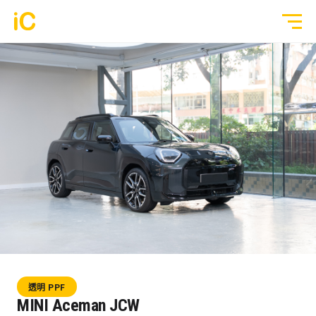
鍍膜塗層
GYEON 傳統鍍膜塗層
全部作品
ULGO® Black Infinity™ 自修復鍍膜
透明 PPF
PPF 車漆保護膜
轉色 Color PPF
透明 GYEON® PPF
鍍膜 Coating
轉色 OM® Individual Color PPF
玻璃隔熱膜
透明 PPF
3M® Crystalline™ 玻璃隔熱膜
MINI Aceman JCW