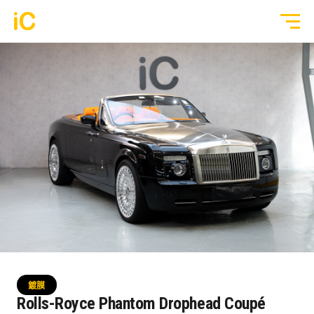
鍍膜塗層
GYEON 傳統鍍膜塗層
全部作品
ULGO® Black Infinity™ 自修復鍍膜
透明 PPF
PPF 車漆保護膜
轉色 Color PPF
透明 GYEON® PPF
鍍膜 Coating
轉色 OM® Individual Color PPF
玻璃隔熱膜
鍍膜
3M® Crystalline™ 玻璃隔熱膜
Rolls-Royce Phantom Drophead Coupé