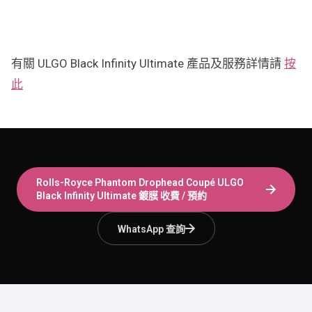
有關 ULGO Black Infinity Ultimate 產品及服務詳情請
按
此
Rolls-Royce Phantom Drophead Coupé
ULGO
Black Infinity Ultimate 鍍膜
收費 / 預約
WhatsApp 查詢