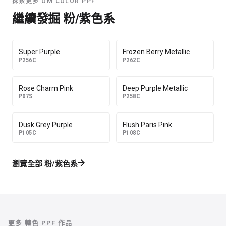
探索更多 OM COLOR PPF
繼續發掘
粉/紫色系
Super Purple
Frozen Berry Metallic
P256C
P262C
Rose Charm Pink
Deep Purple Metallic
P07S
P258C
Dusk Grey Purple
Flush Paris Pink
P105C
P108C
瀏覽全部
粉/紫色系
更多
轉色 PPF
作品