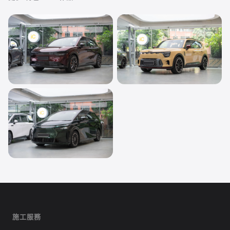
轉色 PPF
轉色 PPF
Zeekr 7X
smart #5 BRABUS
Onyx Rose Metallic
Dust Yellow
轉色 PPF
XPENG X9
San Remo Green
施工服務