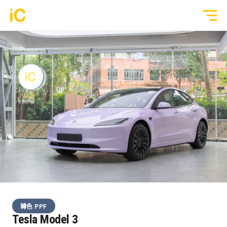
鍍膜塗層
GYEON 傳統鍍膜塗層
全部作品
ULGO® Black Infinity™ 自修復鍍膜
透明 PPF
PPF 車漆保護膜
轉色 Color PPF
透明 GYEON® PPF
鍍膜 Coating
轉色 OM® Individual Color PPF
玻璃隔熱膜
轉色 PPF
3M® Crystalline™ 玻璃隔熱膜
Tesla Model 3