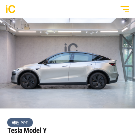
鍍膜塗層
GYEON 傳統鍍膜塗層
全部作品
ULGO® Black Infinity™ 自修復鍍膜
透明 PPF
PPF 車漆保護膜
轉色 Color PPF
透明 GYEON® PPF
鍍膜 Coating
轉色 OM® Individual Color PPF
玻璃隔熱膜
轉色 PPF
3M® Crystalline™ 玻璃隔熱膜
Tesla Model Y