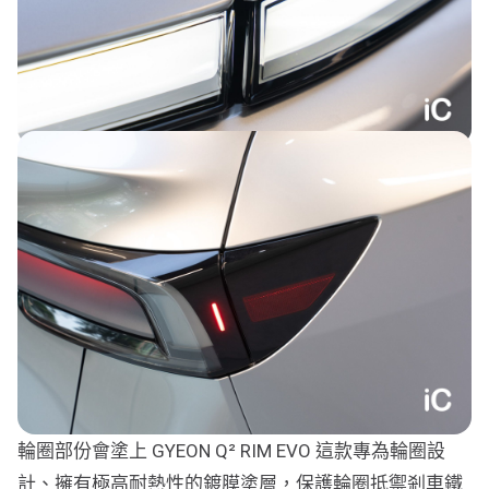
輪圈部份會塗上 GYEON Q² RIM EVO 這款專為輪圈設
計、擁有極高耐熱性的鍍膜塗層，保護輪圈抵禦剎車鐵