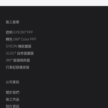
轉色 PPF
Tesla Model Y L
Quicksilver Metallic
施工服務
®
透明 GYEON
PPF
®
轉色 OM
Color PPF
GYEON 傳統鍍膜
®
ULGO
自修復鍍膜
®
3M
玻璃隔熱膜
行車紀錄儀安裝
公司資訊
關於我們
施工作品
短片資訊