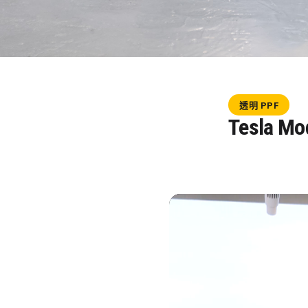
透明 PPF
Tesla Mo