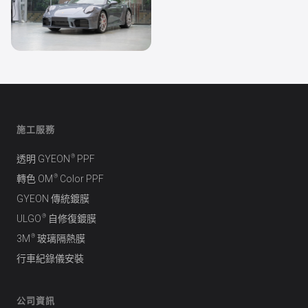
透明 PPF
Porsche 911
施工服務
®
透明 GYEON
PPF
®
轉色 OM
Color PPF
GYEON 傳統鍍膜
®
ULGO
自修復鍍膜
®
3M
玻璃隔熱膜
行車紀錄儀安裝
公司資訊