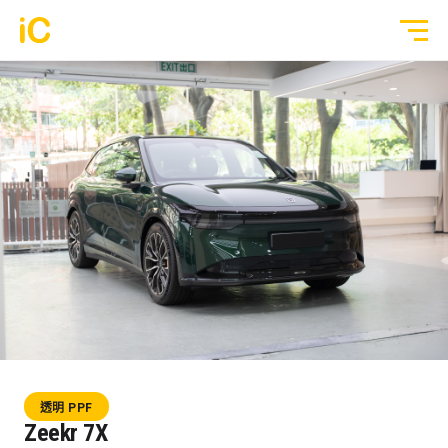
鍍膜塗層
GYEON 傳統鍍膜塗層
全部作品
ULGO® Black Infinity™ 自修復鍍膜
透明 PPF
PPF 車漆保護膜
轉色 Color PPF
透明 GYEON® PPF
鍍膜 Coating
轉色 OM® Individual Color PPF
玻璃隔熱膜
透明 PPF
3M® Crystalline™ 玻璃隔熱膜
Zeekr 7X