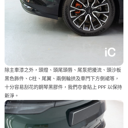
除主車漆之外，頭燈、頭尾頭唇、尾泵把擾流、頭沙板
黑色飾件、C柱、尾翼、兩側輪拱及車門下方側裙等，
十分容易刮花的鋼琴黑膠件，我們亦會貼上 PPF 以保持
新淨。