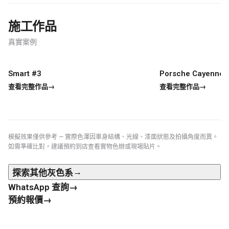
行車紀錄儀
施工作品
行車紀錄儀安裝
真實案例
為您推薦
車漆保護方案建議
Smart #3
Porsche Cayenne
真實案例
真實案例
查看完整作品
→
查看完整作品
→
模擬效果僅供參考 — 實際色澤因車身結構、光線、漆面狀態及拍攝角度而異。
如需準確比對，建議預約到店查看實物色辦或現場貼片。
→
探索其他
灰色系
→
WhatsApp 查詢
→
預約報價