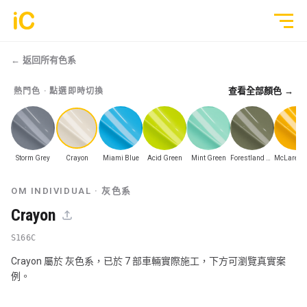
← 返回所有色系
查看全部顏色 →
熱門色 · 點選即時切換
鍍膜塗層
GYEON 傳統鍍膜塗層
全部作品
ULGO® Black Infinity™ 自修復鍍膜
Storm Grey
Crayon
Miami Blue
Acid Green
Mint Green
Forestland Army Green
透明 PPF
PPF 車漆保護膜
OM INDIVIDUAL ·
轉色 Color PPF
灰色系
透明 GYEON® PPF
Crayon
鍍膜 Coating
轉色 OM® Individual Color PPF
S166C
Crayon 屬於 灰色系，已於 7 部車輛實際施工，下方可瀏覽真實案
玻璃隔熱膜
例。
3M® Crystalline™ 玻璃隔熱膜