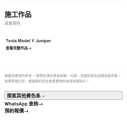
行車紀錄儀
施工作品
行車紀錄儀安裝
真實案例
為您推薦
車漆保護方案建議
Tesla Model Y Juniper
真實案例
查看完整作品
→
模擬效果僅供參考 — 實際色澤因車身結構、光線、漆面狀態及拍攝角度而異。
如需準確比對，建議預約到店查看實物色辦或現場貼片。
→
探索其他
黃色系
→
WhatsApp 查詢
→
預約報價