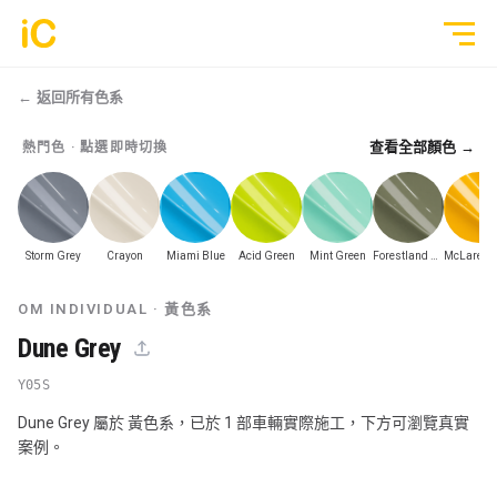
← 返回所有色系
查看全部顏色 →
熱門色 · 點選即時切換
鍍膜塗層
GYEON 傳統鍍膜塗層
全部作品
ULGO® Black Infinity™ 自修復鍍膜
Storm Grey
Crayon
Miami Blue
Acid Green
Mint Green
Forestland Army Green
透明 PPF
PPF 車漆保護膜
OM INDIVIDUAL ·
轉色 Color PPF
黃色系
透明 GYEON® PPF
Dune Grey
鍍膜 Coating
轉色 OM® Individual Color PPF
Y05S
Dune Grey 屬於 黃色系，已於 1 部車輛實際施工，下方可瀏覽真實
玻璃隔熱膜
案例。
3M® Crystalline™ 玻璃隔熱膜