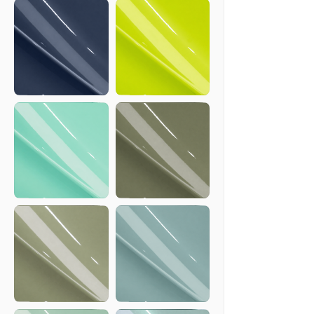
Blue
Blue
B133C
B134C
Byron
Acid
Blue
Green
B242C
G117C
Mint
Forestland
Green
Army
Green
G130C
G17S
Moss
Shade