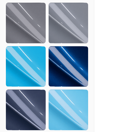
Flux
Jet Slate
Bronze
S146C
S277C
Steel
Oslo
Haze
Grey
S156C
S157C
Miami
Blue
Blue
Sapphire
Metallic
B16S
B240C