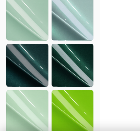
Shade
Green
G121C
B135C
Turquoise
Aqua
Green
Haze
G04S
G101C
Ridge
Regal
Mountain
Green
Green
Metallic
Metallic
G224C
G226C
Dew
Viper