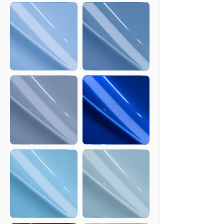
Charcoal
Sky Blue
Night
B12S
Blue
B244C
Zandvoort
Meissen
Blue
Blue
B132C
B136C
Berfun
Gentian
Slate
Blue
Blue
B239C
B137C
Surge
Chateau