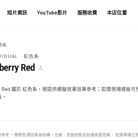
短片資訊
YouTube影片
服務收費
本店位置
色系
VIDUAL ·
紅色系
berry Red
berry Red 屬於 紅色系，現提供模擬效果效果參考；如需現場樣板可
看。
參考 — 實際色澤因車身結構、光線、漆面狀態及拍攝角度而異。 如需準確比