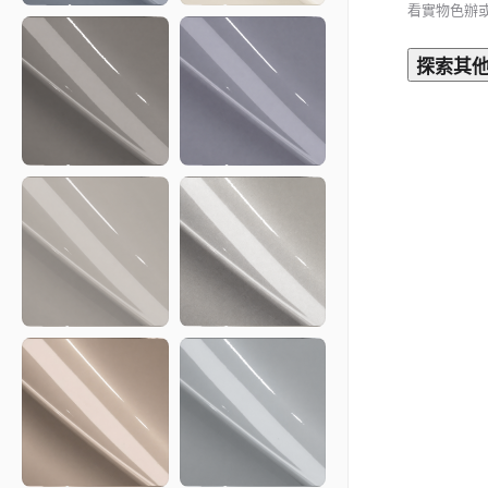
看實物色辦
Storm
Crayon
Grey
S166C
S03S
探索其
Grace
Zurich
Slate
Ash
S154C
S275C
Alps
Poured
Slate
Silver
Metallic
S153C
S272C