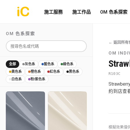
施工服務
施工作品
OM 色系探索
OM 色系探索
← 返回所有
OM INDI
Straw
全部
灰色系
藍色系
綠色系
黃色系
橙色系
紅色系
黑色系
R103C
白色系
粉/紫色系
Straw
約到店查
模擬效果僅供