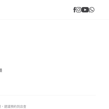
預
對，建議預約到店查