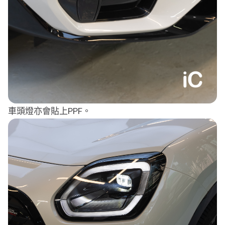
車頭燈亦會貼上PPF。