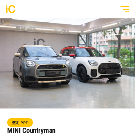
鍍膜塗層
GYEON 傳統鍍膜塗層
全部作品
ULGO® Black Infinity™ 自修復鍍膜
透明 PPF
PPF 車漆保護膜
轉色 Color PPF
透明 GYEON® PPF
鍍膜 Coating
轉色 OM® Individual Color PPF
玻璃隔熱膜
透明 PPF
3M® Crystalline™ 玻璃隔熱膜
MINI Countryman