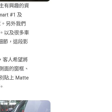
新車主有興趣的資
t #1 及
意。另外我們
。以及很多車
的細節，這段影
 外，客人希望將
側面的窗框、
上 Matte
體。