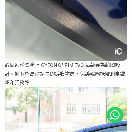
輪圈部份會塗上 GYEON Q² RIM EVO 這款專為輪圈設
計、擁有極高耐熱性的鍍膜塗層，保護輪圈抵禦剎車鐵
粉和污染物。