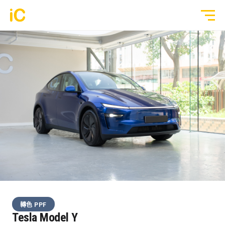
鍍膜塗層
GYEON 傳統鍍膜塗層
全部作品
ULGO® Black Infinity™ 自修復鍍膜
透明 PPF
PPF 車漆保護膜
轉色 Color PPF
透明 GYEON® PPF
鍍膜 Coating
轉色 OM® Individual Color PPF
玻璃隔熱膜
轉色 PPF
3M® Crystalline™ 玻璃隔熱膜
Tesla Model Y