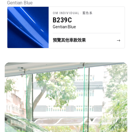
Gentian Blue
行車紀錄儀
OM INDIVIDUAL ·
藍色系
行車紀錄儀安裝
B239C
Gentian Blue
為您推薦
車漆保護方案建議
預覽其他車款效果
→