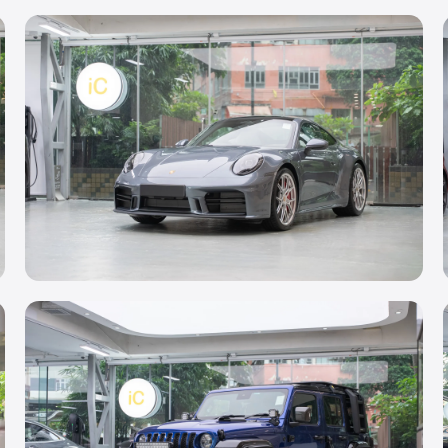
透明 PPF
Porsche 911