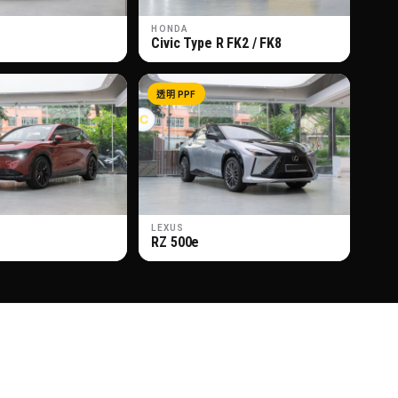
HONDA
Civic Type R FK2 / FK8
透明 PPF
LEXUS
RZ 500e