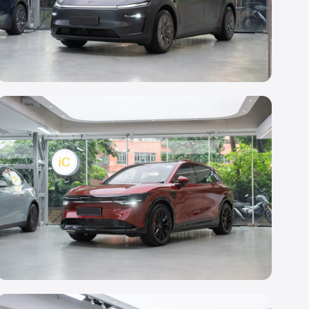
透明 PPF
Tesla Model Y L
轉色 PPF