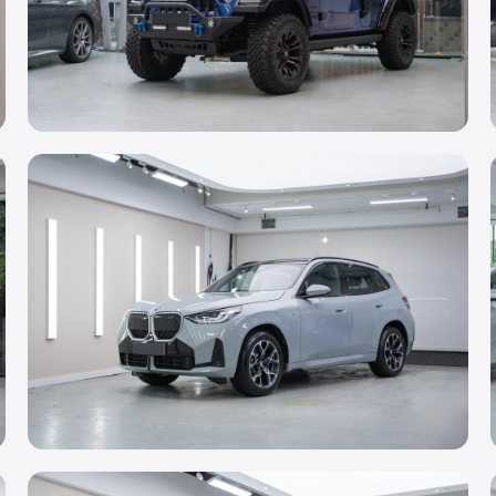
轉色 PPF
Jeep Wrangler
Gentian Blue
鍍膜