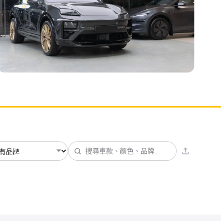
透明 PPF
Porsche Macan GTS / Turbo