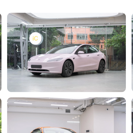
轉色 PPF
Tesla Model 3
Plush Violet