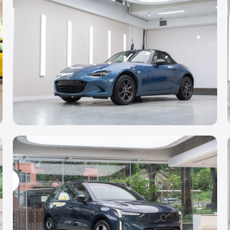
BMW X3
鍍膜
Mazda MX-5