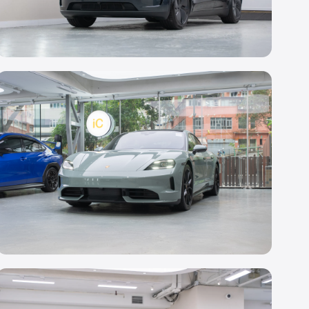
鍍膜
Tesla Model Y
透明 PPF
Porsche Taycan