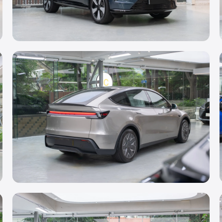
透明 PPF
Volvo EX90
轉色 PPF
Tesla Model Y L
Liquid Silver