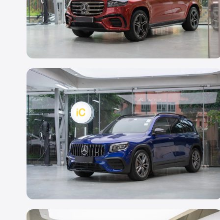
轉色 PPF
Mercedes Benz GLS
Rosefinich Red
透明 PPF