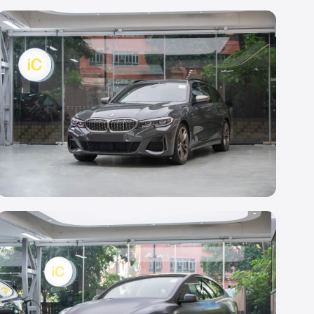
透明 PPF
BMW THE 3