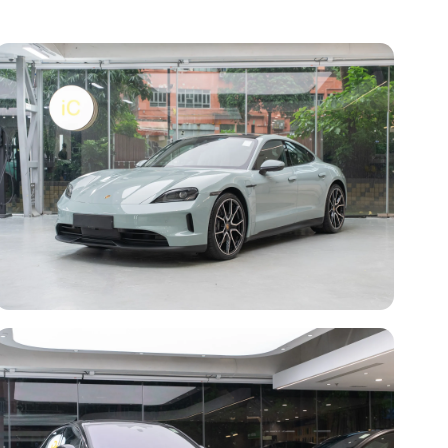
透明 PPF
Porsche Taycan