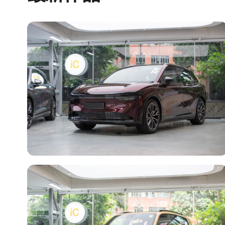
轉色 PPF
Zeekr 7X
Onyx Rose Metallic