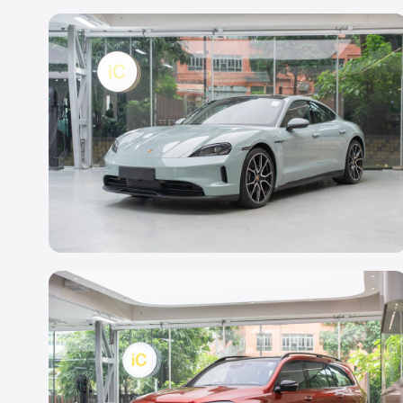
透明 PPF
Porsche Taycan