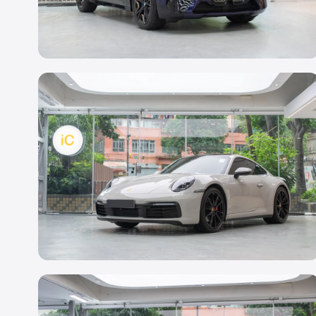
轉色 PPF
BMW iX
Super Purple
透明 PPF
Porsche 911