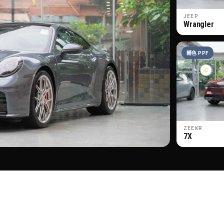
JEEP
Wrangler
轉色 PPF
ZEEKR
7X