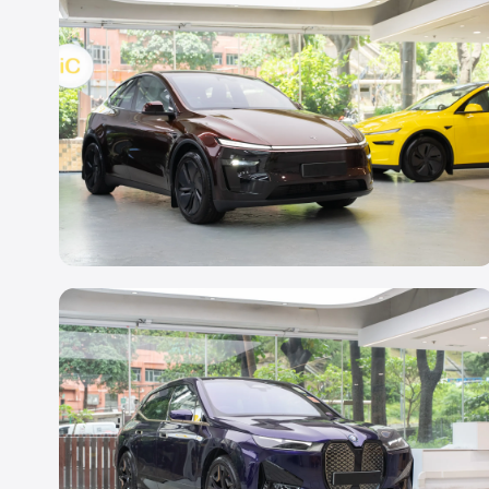
Mercedes Benz GLB
轉色 PPF
Tesla Model Y
Night Ruby