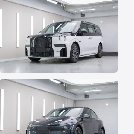
Zeekr 7X
Crimson Red
轉色 PPF
Zeekr 009
Solid Black