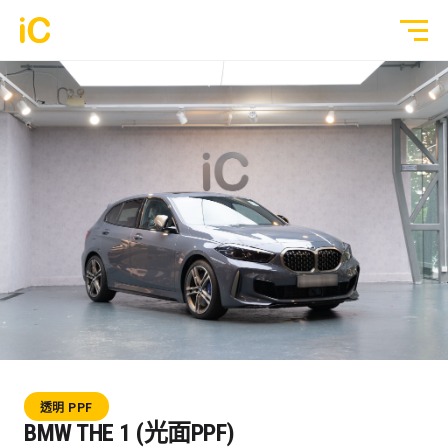
鍍膜塗層
GYEON 傳統鍍膜塗層
全部作品
ULGO® Black Infinity™ 自修復鍍膜
透明 PPF
PPF 車漆保護膜
轉色 Color PPF
透明 GYEON® PPF
鍍膜 Coating
轉色 OM® Individual Color PPF
玻璃隔熱膜
透明 PPF
3M® Crystalline™ 玻璃隔熱膜
BMW THE 1 (光面PPF)