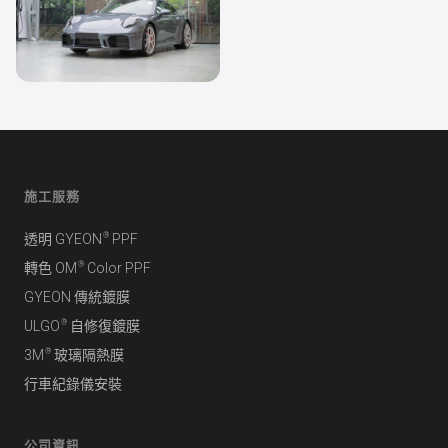
透明 PPF
Porsche 911
施工服務
®
透明 GYEON
PPF
®
轉色 OM
Color PPF
GYEON 傳統鍍膜
®
ULGO
自修復鍍膜
®
3M
玻璃隔熱膜
行車紀錄儀安裝
公司資訊