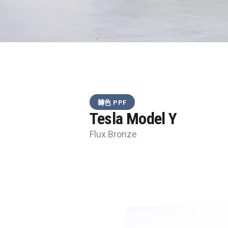
轉色 PPF
Tesla Model Y
Flux Bronze