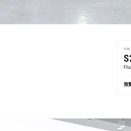
OM 
S
Flu
預