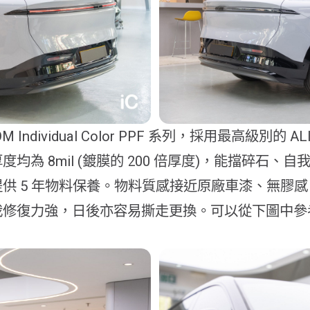
Individual Color PPF 系列，採用最高級別的 ALI
均為 8mil (鍍膜的 200 倍厚度)，能擋碎石、
供 5 年物料保養。物料質感接近原廠車漆、無膠
我修復力強，日後亦容易撕走更換。可以從下圖中參